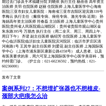
期过去门诊及手术福建分院 刘晓依 执行主任 杨蓓蓓 高年资主
治医师 关羽 住院医师 赵丽 住院医师 上海儿童医学中心海南
医院|三亚市妇女儿童医院：海南省三亚市吉阳区迎宾路339号
李梅云 执行主任（瘢痕专病、痤疮专病、激光专病-近期） 孙
海娟高年资主治医师 符春磊 主治医师 上海儿童医学中心贵州
医院|贵州省人民医院观山湖院区：贵州省贵阳市观山湖区金
朱东路395号 万朋杰 执行主任（周二全天、周三、周四上午、
周日下午） 齐珺 副主任医师 杨绍芳 住院医师 上海儿童医学
中心临沂医院|临沂妇女儿童医院滨河院区：临沂市罗庄区清
河南路1号 王其华 副主任医师 刘爱花 副主任医师 上海国际医
学中心 （上海市浦东新区康新公路4358号） 成人患者、以及
有医美要求的亲，周六可至上海国际医学中心医学美容科，预
约特需门诊。 （护士台：021-60236592，预约热线：021-
60236000）
发布了文章
案例系列27：不想埋扩张器也不想植皮-
颈部大疤痕怎么治