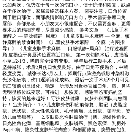
比如两次，优势在于每一次的伤口小，便于护理和恢复，缺点
在于多次治疗，家属最终选择本方案。 需要注意，口角位置
属于腔口部位，面部表情影响刀口方向，手术需要兼顾口角、
唇部、鼻部形态；小朋友太小很难配合，不仅需要全麻，更需
要术后的精细护理，尽量减少感染。 参考文章： 《儿童手术
麻醉之 — 静脉镇静+局麻》 《儿童皮肤手术麻醉 — 全麻、镇
静麻醉的禁食时间》 《儿童皮肤手术麻醉 — 全麻（有图指
导）》 《儿童皮肤手术麻醉 — 口服镇静+局麻》 治疗过程回
顾 皮损位于鼻唇沟位置靠近口角。 第一次切除术后，皮损缩
小至1/2-1/3，嘴唇完全没有变形。 半年后行二期手术，术后
坚持减张，术后2月伤口恢复良好。由于口角不便贴合，中断
轻度变宽。 减张长达3月以上，择期行点阵激光或脉冲染料激
光淡化疤痕，伤口逐渐淡化成熟。 最后一次手术后9个月可见
伤口较前明显淡化、稳定，所涉及附近器官如口角、唇、鼻均
无明显移位或变形。可待进一步恢复。 感谢宝爸宝妈的坚
持，恢复的越来越好！ 守护皮肤健康，皮肤外科团队与您同
行！ 业务简介： 1.小儿皮肤外伤和疤痕修复，胎记（皮脂腺
痣、疣状痣、先天性色素痣、毛母质瘤、太田痣、咖啡斑、婴
幼儿血管瘤等）； 2.皮肤良恶性肿瘤治疗（痣、脂溢性角化、
日光性角化病、基底细胞癌、皮肤鳞癌、黑色素瘤、乳房外
Paget's病、隆突性皮肤纤维肉瘤）和创面修复，烧烫伤疤痕、