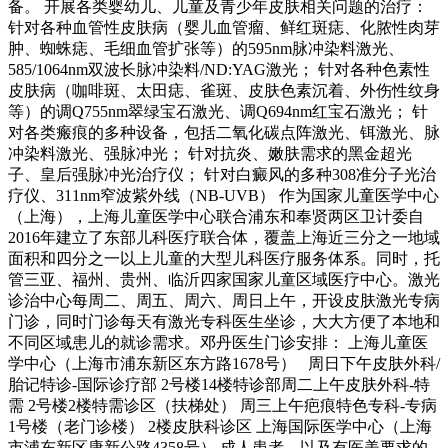
备。 开展各类婴幼儿、儿童及青少年皮肤相关问题的治疗：
针对各种血管性皮肤病（婴儿血管瘤、鲜红斑痣、化脓性肉芽
肿、蜘蛛痣、毛细血管扩张等）的595nm脉冲染料激光、
585/1064nm双波长脉冲染料/ND:YAG激光； 针对各种色素性
皮肤病（咖啡斑、太田痣、雀斑、皮肤色素沉着、外伤性纹身
等）的调Q755nm翠绿宝石激光、调Q694nm红宝石激光； 针
对各类瘢痕的多种设备，包括二氧化碳点阵激光、铒激光、脉
冲染料激光、强脉冲光； 针对抗炎、嫩肤需求的黑金超光
子、皇后强脉冲光治疗仪； 针对白癜风的多种308准分子光治
疗仪、311nm窄波紫外线（NB-UVB） 作为国家儿童医学中心
（上海），上海儿童医学中心联合浦东和奉贤两区卫计委自
2016年建立了东部儿科医疗联合体，覆盖上海近三分之一地域
面积和四分之一以上儿童的大型儿科医疗服务体系。同时，托
管三亚、福州、贵州、临沂四家国家儿童区域医疗中心。激光
诊治中心每周二、周五、周六、周日上午，开设皮肤激光专病
门诊，同时门诊每天有激光专科医生坐诊，大大方便了本地和
不同区域患儿的就诊需求。邓丹医生门诊安排： 上海儿童医
学中心（上海市浦东新区东方路1678号） 周日下午皮肤外科/
胎记特诊-国际诊疗部 2号楼14楼特诊部周二上午皮肤外科-特
需 2号楼2楼特需诊区（扶梯处） 周三上午疤痕特色专科-专病
1号楼（老门诊楼） 2楼皮肤科诊区 上海国际医学中心（上海
市浦东新区康新公路4358号） 成人患者、以及有医美要求的