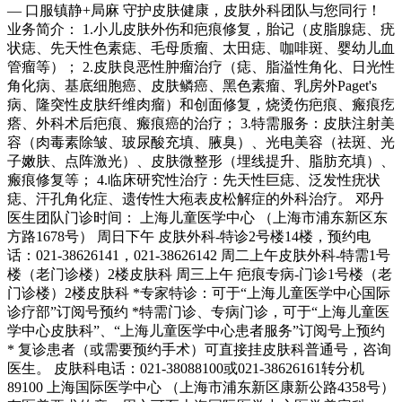
— 口服镇静+局麻 守护皮肤健康，皮肤外科团队与您同行！
业务简介： 1.小儿皮肤外伤和疤痕修复，胎记（皮脂腺痣、疣
状痣、先天性色素痣、毛母质瘤、太田痣、咖啡斑、婴幼儿血
管瘤等）； 2.皮肤良恶性肿瘤治疗（痣、脂溢性角化、日光性
角化病、基底细胞癌、皮肤鳞癌、黑色素瘤、乳房外Paget's
病、隆突性皮肤纤维肉瘤）和创面修复，烧烫伤疤痕、瘢痕疙
瘩、外科术后疤痕、瘢痕癌的治疗； 3.特需服务：皮肤注射美
容（肉毒素除皱、玻尿酸充填、腋臭）、光电美容（祛斑、光
子嫩肤、点阵激光）、皮肤微整形（埋线提升、脂肪充填）、
瘢痕修复等； 4.临床研究性治疗：先天性巨痣、泛发性疣状
痣、汗孔角化症、遗传性大疱表皮松解症的外科治疗。 邓丹
医生团队门诊时间： 上海儿童医学中心 （上海市浦东新区东
方路1678号） 周日下午 皮肤外科-特诊2号楼14楼，预约电
话：021-38626141，021-38626142 周二上午皮肤外科-特需1号
楼（老门诊楼）2楼皮肤科 周三上午 疤痕专病-门诊1号楼（老
门诊楼）2楼皮肤科 *专家特诊：可于“上海儿童医学中心国际
诊疗部”订阅号预约 *特需门诊、专病门诊，可于“上海儿童医
学中心皮肤科”、“上海儿童医学中心患者服务”订阅号上预约
* 复诊患者（或需要预约手术）可直接挂皮肤科普通号，咨询
医生。 皮肤科电话：021-38088100或021-38626161转分机
89100 上海国际医学中心 （上海市浦东新区康新公路4358号）