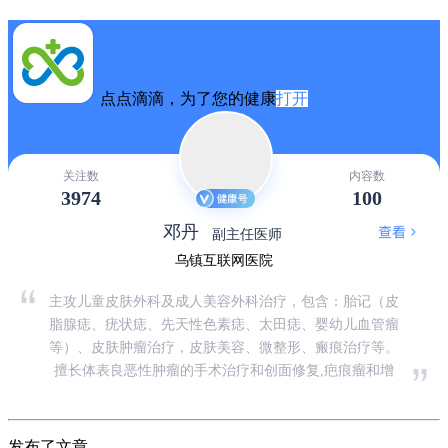
点点滴滴，为了您的健康
打开
关注数
内容数
3974
100
邓丹
副主任医师
乌镇互联网医院
主攻儿童皮肤外科及成人美容外科治疗，包含：胎记（皮
脂腺痣、疣状痣、先天性色素痣、太田痣、婴幼儿血管瘤
等）、皮肤肿瘤治疗，皮肤美容、微整形、瘢痕治疗等。
擅长体表良恶性肿瘤的手术治疗和创面修复,疤痕瘤和增
发布了文章