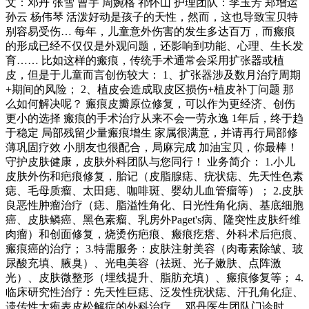
文：邓丹 张雪 曹宇 周婉格 祁怀山 护理团队：李玉芳 郑增运
孙云 杨伟琴 活泼好动是孩子的天性，然而，这也导致宝贝特
别容易受伤… 每年，儿童意外伤害的发生多达百万，而瘢痕
的形成已经不仅仅是外观问题，还影响到功能、心理、生长发
育…… 比如这样的瘢痕，传统手术通常会采用扩张器或植
皮，但是于儿童而言创伤较大： 1、扩张器涉及数月治疗周期
+期间的风险； 2、植皮会造成取皮区损伤+植皮补丁问题 那
么如何解决呢？ 瘢痕皮瓣原位修复，可以作为更经济、创伤
更小的选择 瘢痕的手术治疗从来不会一劳永逸 1年后，终于趋
于稳定 局部残留少量瘢痕增生 家属很满意，并请再行局部修
薄巩固疗效 小朋友也很配合，局麻完成 加油宝贝，你最棒！
守护皮肤健康，皮肤外科团队与您同行！ 业务简介： 1.小儿
皮肤外伤和疤痕修复，胎记（皮脂腺痣、疣状痣、先天性色素
痣、毛母质瘤、太田痣、咖啡斑、婴幼儿血管瘤等）； 2.皮肤
良恶性肿瘤治疗（痣、脂溢性角化、日光性角化病、基底细胞
癌、皮肤鳞癌、黑色素瘤、乳房外Paget's病、隆突性皮肤纤维
肉瘤）和创面修复，烧烫伤疤痕、瘢痕疙瘩、外科术后疤痕、
瘢痕癌的治疗； 3.特需服务：皮肤注射美容（肉毒素除皱、玻
尿酸充填、腋臭）、光电美容（祛斑、光子嫩肤、点阵激
光）、皮肤微整形（埋线提升、脂肪充填）、瘢痕修复等； 4.
临床研究性治疗：先天性巨痣、泛发性疣状痣、汗孔角化症、
遗传性大疱表皮松解症的外科治疗。 邓丹医生团队门诊时