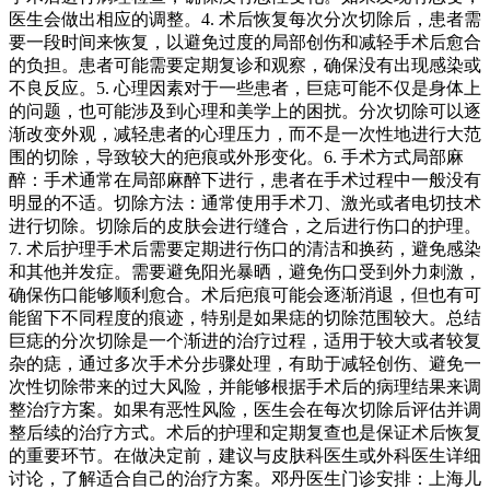
医生会做出相应的调整。4. 术后恢复每次分次切除后，患者需
要一段时间来恢复，以避免过度的局部创伤和减轻手术后愈合
的负担。患者可能需要定期复诊和观察，确保没有出现感染或
不良反应。5. 心理因素对于一些患者，巨痣可能不仅是身体上
的问题，也可能涉及到心理和美学上的困扰。分次切除可以逐
渐改变外观，减轻患者的心理压力，而不是一次性地进行大范
围的切除，导致较大的疤痕或外形变化。6. 手术方式局部麻
醉：手术通常在局部麻醉下进行，患者在手术过程中一般没有
明显的不适。切除方法：通常使用手术刀、激光或者电切技术
进行切除。切除后的皮肤会进行缝合，之后进行伤口的护理。
7. 术后护理手术后需要定期进行伤口的清洁和换药，避免感染
和其他并发症。需要避免阳光暴晒，避免伤口受到外力刺激，
确保伤口能够顺利愈合。术后疤痕可能会逐渐消退，但也有可
能留下不同程度的痕迹，特别是如果痣的切除范围较大。总结
巨痣的分次切除是一个渐进的治疗过程，适用于较大或者较复
杂的痣，通过多次手术分步骤处理，有助于减轻创伤、避免一
次性切除带来的过大风险，并能够根据手术后的病理结果来调
整治疗方案。如果有恶性风险，医生会在每次切除后评估并调
整后续的治疗方式。术后的护理和定期复查也是保证术后恢复
的重要环节。在做决定前，建议与皮肤科医生或外科医生详细
讨论，了解适合自己的治疗方案。邓丹医生门诊安排：上海儿