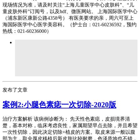
现场情况为准，请及时关注“上海儿童医学中心皮肤科”、“儿
童皮肤外科”订阅号，以及hdf、微医网站。 上海国际医学中心
（浦东新区康新公路4358号） 有医美要求的亲，周六可至上
海国际医学中心医学美容科。（护士台：021-60236592，预约
热线：021-60236000）
发布了文章
案例2:小腿色素痣一次切除-2020版
治疗方案解析 该病例诊断为： 先天性色素痣，皮损境界清
楚，基本对称，临床考虑良性，家属期望早点去除，并且希望
一次性切除，因此决定切除+植皮的方案。取皮来源一般以腹
部为主，取全厚皮移植后新皮肤比较耐磨，色泽质地也不错，