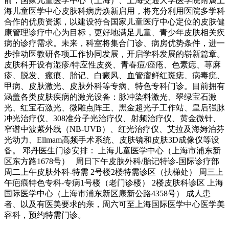
前，国家儿童医学中心（上海）、上海交通大学医学院附属上
海儿童医学中心皮肤科病房焕新启用，将充分利用医院多学科
合作的优质资源，以建设符合国家儿童医疗中心定位的皮肤健
康管理诊疗中心为目标，更好地满足儿童、青少年皮肤相关疾
病的诊疗需求。未来，科室将集合门诊、病房优势条件，进一
步推动医教研各项工作协同发展，开启学科发展的崭新篇章。
皮肤科开设有湿疹/特应性皮炎、青春痘/痤疮、色素痣、荨麻
疹、脱发、瘢痕、胎记、白癜风、血管瘤鲜红斑痣、病毒疣、
甲病、皮肤激光、皮肤外科等专病、特色专科门诊。目前拥有
涵盖各类皮肤疾病的激光设备：脉冲染料激光、翠绿宝石激
光、红宝石激光、微雕点阵王、黑金超光子工作站、皇后强脉
冲光治疗仪、308准分子光治疗仪、射频治疗仪、黄金微针、
窄谱中波紫外线（NB-UVB）、红光治疗仪、艾拉及海姆泊芬
光动力、Ellmam高频手术系统、皮肤镜和皮肤3D成像仪等设
备。 邓丹医生门诊安排： 上海儿童医学中心（上海市浦东新
区东方路1678号） 周日下午皮肤外科/胎记特诊-国际诊疗部
周二上午皮肤外科-特需 2号楼2楼特需诊区（扶梯处） 周三上
午疤痕特色专科-专病1号楼（老门诊楼） 2楼皮肤科诊区 上海
国际医学中心（上海市浦东新区康新公路4358号） 成人患
者、以及有医美要求的亲，周六可至上海国际医学中心医学美
容科，预约特需门诊。