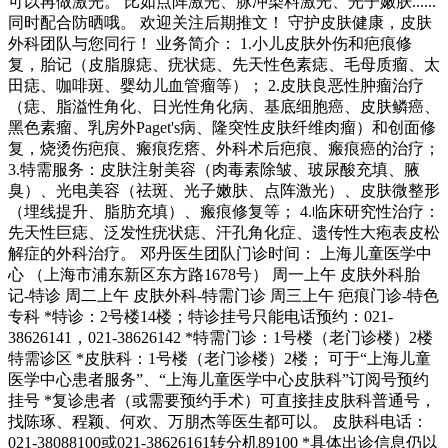
可以再做激光。 比如点阵激光、脉冲染料激光、光子嫩肤......
同时配合防晒哦。 欢迎关注后期推文！ 守护皮肤健康，皮肤
外科团队与您同行！ 业务简介： 1.小儿皮肤外伤和疤痕修
复，胎记（皮脂腺痣、疣状痣、先天性色素痣、毛母质瘤、太
田痣、咖啡斑、婴幼儿血管瘤等）； 2.皮肤良恶性肿瘤治疗
（痣、脂溢性角化、日光性角化病、基底细胞癌、皮肤鳞癌、
黑色素瘤、乳房外Paget's病、隆突性皮肤纤维肉瘤）和创面修
复，烧烫伤疤痕、瘢痕疙瘩、外科术后疤痕、瘢痕癌的治疗；
3.特需服务：皮肤注射美容（肉毒素除皱、玻尿酸充填、腋
臭）、光电美容（祛斑、光子嫩肤、点阵激光）、皮肤微整形
（埋线提升、脂肪充填）、瘢痕修复等； 4.临床研究性治疗：
先天性巨痣、泛发性疣状痣、汗孔角化症、遗传性大疱表皮松
解症的外科治疗。 邓丹医生团队门诊时间： 上海儿童医学中
心 （上海市浦东新区东方路1678号） 周一上午 皮肤外科胎
记-特诊 周二上午 皮肤外科-特需门诊 周三上午 疤痕门诊-特色
专科 *特诊：2号楼14楼；特诊挂号只能电话预约：021-
38626141，021-38626142 *特需门诊：1号楼（老门诊楼）2楼
特需诊区 *皮肤科：1号楼（老门诊楼）2楼； 可于“上海儿童
医学中心患者服务”、“上海儿童医学中心皮肤科”订阅号预约
挂号 *复诊患者（或需要预约手术）可直接挂皮肤科普通号，
找陈琢、程颖、何欢、万朋杰等医生都可以。 皮肤科电话：
021-38088100或021-38626161转分机89100 *具体出诊信息仍以