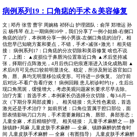
病例系列19：口角痣的手术＆美容修复
文 | 邓丹 张雪 曹宇 周婉格 祁怀山 护理团队：俞萍 郑增运 孙
云 杨伟琴 在上一期病例16中，我们分享了一例小姑娘-右侧口
角痣的治疗，本例将分享一例小男孩-左侧口角痣的治疗。相
信您早已知晓方案和要点，不错，手术+减张+激光！ 相关链
接： 病例系列17：口角痣的分次切除和美容修复 啥也不说
了，上图： ▲皮损位于鼻唇沟位置靠近口角 ▲术后坚持减
张，择期行点阵激光，4月后伤口疤痕逐渐进入淡化成熟期 ▲
术后8月可见伤口较前明显淡化、稳定，所涉及附近器官如口
角、唇、鼻均无明显移位或变形。可待进一步恢复。 治疗前
后对比-不看广告看疗效！ 病例回顾 患儿初诊时约1y，生后出
现口角黑斑，缓慢增大，考虑美观问题家长要求尽早去除。
治疗方案：首选手术，本例家长仍选择分次切除，每3-6月一
次（下期分享局部皮瓣）。 相关链接：先天性色素痣，首选
激光还是手术治疗？ 如前所述：口角位置属于腔口部位，面
部表情影响刀口方向，手术需要兼顾口角、唇部、鼻部形态；
儿童全麻，术后精细护理。 相关链接： 儿童手术麻醉之 — 静
脉镇静+局麻 儿童皮肤手术麻醉 — 全麻、镇静麻醉的禁食时
间 儿童皮肤手术麻醉 — 全麻（有图指导） 儿童皮肤手术麻醉