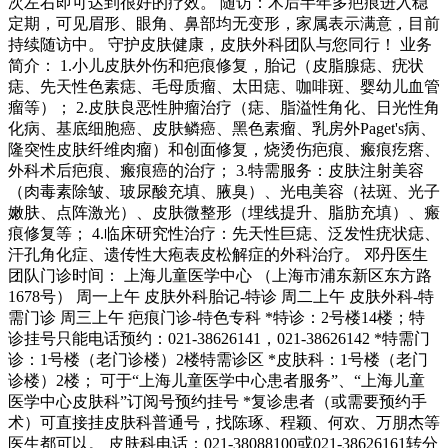
次左右即可达到很好的疗效。 随访：术后半年多疤痕进入稳
定期，可见眉形、眼角、鼻部均无变形，家属表示满意，目前
持续随访中。 守护皮肤健康，皮肤外科团队与您同行！ 业务
简介： 1.小儿皮肤外伤和疤痕修复，胎记（皮脂腺痣、疣状
痣、先天性色素痣、毛母质瘤、太田痣、咖啡斑、婴幼儿血管
瘤等）； 2.皮肤良恶性肿瘤治疗（痣、脂溢性角化、日光性角
化病、基底细胞癌、皮肤鳞癌、黑色素瘤、乳房外Paget's病、
隆突性皮肤纤维肉瘤）和创面修复，烧烫伤疤痕、瘢痕疙瘩、
外科术后疤痕、瘢痕癌的治疗； 3.特需服务：皮肤注射美容
（肉毒素除皱、玻尿酸充填、腋臭）、光电美容（祛斑、光子
嫩肤、点阵激光）、皮肤微整形（埋线提升、脂肪充填）、瘢
痕修复等； 4.临床研究性治疗：先天性巨痣、泛发性疣状痣、
汗孔角化症、遗传性大疱表皮松解症的外科治疗。 邓丹医生
团队门诊时间： 上海儿童医学中心 （上海市浦东新区东方路
1678号） 周一上午 皮肤外科胎记-特诊 周二上午 皮肤外科-特
需门诊 周三上午 疤痕门诊-特色专科 *特诊：2号楼14楼；特
诊挂号只能电话预约：021-38626141，021-38626142 *特需门
诊：1号楼（老门诊楼）2楼特需诊区 *皮肤科：1号楼（老门
诊楼）2楼； 可于“上海儿童医学中心患者服务”、“上海儿童
医学中心皮肤科”订阅号预约挂号 *复诊患者（或需要预约手
术）可直接挂皮肤科普通号，找陈琢、程颖、何欢、万朋杰等
医生都可以。 皮肤科电话：021-38088100或021-38626161转分