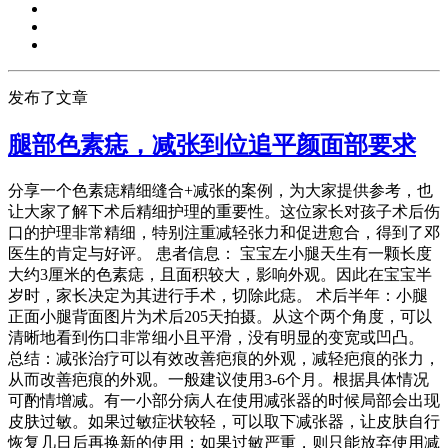
发布了文章
腿部色素痣，减张到位追平颜面部要求
分享一个色素痣精细缝合+减张的案例，为大家提供参考，也
让大家了解下术后精细护理的重要性。这位家长对孩子术后伤
口的护理非常精细，特别注重减轻张力和促进愈合，得到了邓
医生的肯定与好评。 患者信息： 宝宝左小腿天生有一颗长度
大约3厘米的色素痣，且面积较大，影响外观。因此在宝宝半
岁时，家长决定为其进行手术，切除此痣。 术后半年：小腿
正面小腿背面图片为术后205天拍摄。从这个两个角度，可以
清晰地看到伤口非常细小且平滑，没有明显的变宽或凹凸。
总结：减张治疗可以有效改善疤痕的外观，减轻疤痕的张力，
从而改善疤痕的外观。一般建议使用3-6个月。根据具体情况
可酌情增减。有一小部分病人在使用减张器的时候局部会出现
皮肤过敏。如果过敏症状较轻，可以取下减张器，让皮肤自行
恢复几日后再换新的使用；如果过敏严重，则只能放弃使用减