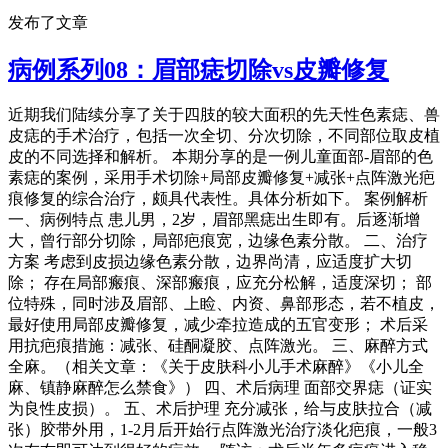
发布了文章
病例系列08：眉部痣切除vs皮瓣修复
近期我们陆续分享了关于四肢的较大面积的先天性色素痣、兽
皮痣的手术治疗，包括一次全切、分次切除，不同部位取皮植
皮的不同选择和解析。 本期分享的是一例儿童面部-眉部的色
素痣的案例，采用手术切除+局部皮瓣修复+减张+点阵激光疤
痕修复的综合治疗，颇具代表性。具体分析如下。 案例解析
一、病例特点 患儿男，2岁，眉部黑痣出生即有。后逐渐增
大，曾行部分切除，局部疤痕宽，边缘色素分散。 二、治疗
方案 考虑到皮损边缘色素分散，边界尚清，应适度扩大切
除； 存在局部瘢痕、深部瘢痕，应充分松解，适度深切； 部
位特殊，同时涉及眉部、上睑、内资、鼻部形态，若不植皮，
最好使用局部皮瓣修复，减少牵拉造成的五官变形； 术后采
用抗疤痕措施：减张、硅酮凝胶、点阵激光。 三、麻醉方式
全麻。（相关文章：《关于皮肤科小儿手术麻醉》《小儿全
麻、镇静麻醉怎么禁食》） 四、术后病理 面部交界痣（证实
为良性皮损）。 五、术后护理 充分减张，给与皮肤拉合（减
张）胶带外用，1-2月后开始行点阵激光治疗淡化疤痕，一般3