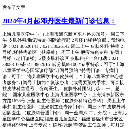
发布了文章
2024年4月起邓丹医生最新门诊信息：
上海儿童医学中心 （上海市浦东新区东方路1678号） 周日下
午 皮肤外科/胎记特诊-国际诊疗部 2号楼14楼特诊部，预约电
话：021-38626141，021-38626142 周二上午 皮肤外科-特需 2
号楼2楼特需诊区（扶梯处） 周三上午 疤痕特色专科-专病 1
号楼（老门诊楼）2楼皮肤科诊区 皮肤科护士台电话：021-
38088100或021-38626161转分机89100 *专家特诊：可于“上海
儿童医学中心国际诊疗部”订阅号预约 *特需门诊、专病门
诊，可于“上海儿童医学中心皮肤科”、“上海儿童医学中心患
者服务”订阅号上预约 * 复诊患者（或需要预约手术）可直接
挂皮肤科普通号，咨询医生。 皮肤外科团队门诊： 一、总
院： 国家儿童医学中心|上海儿童医学中心：上海浦东新区东
方路1678号 张超 副主任医师（皮肤外科特色专科） 周五上午
李梦 副主任医师（激光副主任专家门诊） 周三下午 皮肤外科
团队医生 （皮肤科普通门诊） 周一至周六 二、分院： 上海儿
童医学中心福建医院|福建省儿童医院：福建省福州市晋安区
横屿路966号 上海专家： 陈琢/张超/李梦副主任医师，每月定