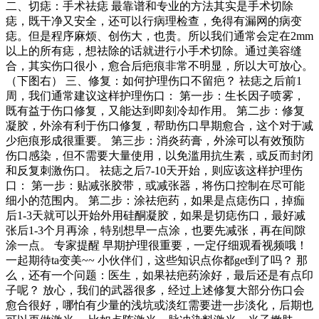
二、切痣：手术祛痣 最靠谱和专业的方法其实是手术切除
痣，既干净又安全，还可以行病理检查，免得有漏网的病变
痣。但是程序麻烦、创伤大，也贵。所以我们通常会定在2mm
以上的所有痣，想祛除的话就进行小手术切除。通过美容缝
合，其实伤口很小，愈合后疤痕非常不明显，所以大可放心。
（下图右） 三、修复：如何护理伤口不留疤？ 祛痣之后前1
周，我们通常建议这样护理伤口： 第一步：生长因子喷雾，
既有益于伤口修复，又能达到即刻冷却作用。 第二步：修复
凝胶，外涂有利于伤口修复，帮助伤口早期愈合，这个对于减
少疤痕形成很重要。 第三步：消炎药膏，外涂可以有效预防
伤口感染，但不需要大量使用，以免滥用抗生素，或反而封闭
和反复刺激伤口。 祛痣之后7-10天开始，则应该这样护理伤
口： 第一步：贴减张胶带，或减张器，将伤口控制在尽可能
细小的范围内。 第二步：涂祛疤药，如果是点痣伤口，掉痂
后1-3天就可以开始外用硅酮凝胶，如果是切痣伤口，最好减
张后1-3个月再涂，特别想早一点涂，也要先减张，再在间隙
涂一点。 专家提醒 早期护理很重要，一定仔细观看视频哦！
一起期待ta变美~~ 小伙伴们，这些知识点你都get到了吗？ 那
么，还有一个问题：医生，如果祛疤药涂好，最后还是有点印
子呢？ 放心，我们的武器很多，经过上述修复大部分伤口会
愈合很好，哪怕有少量的浅坑或淡红需要进一步淡化，后期也