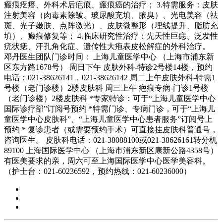
瘢痕疙瘩、外科术后疤痕、瘢痕癌的治疗； 3.特需服务：皮肤
注射美容（肉毒素除皱、玻尿酸充填、腋臭）、光电美容（祛
斑、光子嫩肤、点阵激光）、皮肤微整形（埋线提升、脂肪充
填）、瘢痕修复等； 4.临床研究性治疗：先天性巨痣、泛发性
疣状痣、汗孔角化症、遗传性大疱表皮松解症的外科治疗。
邓丹医生团队门诊时间： 上海儿童医学中心 （上海市浦东新
区东方路1678号） 周日下午 皮肤外科-特诊2号楼14楼，预约
电话：021-38626141，021-38626142 周二上午皮肤外科-特需1
号楼（老门诊楼）2楼皮肤科 周三上午 疤痕专病-门诊1号楼
（老门诊楼）2楼皮肤科 *专家特诊：可于“上海儿童医学中心
国际诊疗部”订阅号预约 *特需门诊、专病门诊，可于“上海儿
童医学中心皮肤科”、“上海儿童医学中心患者服务”订阅号上
预约 * 复诊患者（或需要预约手术）可直接挂皮肤科普通号，
咨询医生。 皮肤科电话：021-38088100或021-38626161转分机
89100 上海国际医学中心 （上海市浦东新区康新公路4358号）
有医美要求的亲，周六可至上海国际医学中心医学美容科。
（护士台：021-60236592，预约热线：021-60236000）