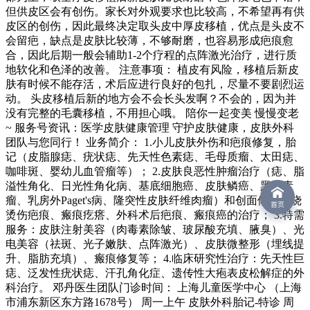
但供皮区会有创伤。家长对外观要求也比较高，不希望再有供
皮区的创伤，因此最终决定取头皮中厚皮移植，优点是头皮不
会留疤，缺点是皮肤比较薄，不够耐磨，也容易形成疤痕愈
合，因此后期一般会辅助1-2个疗程的点阵激光治疗，进行质
地软化和色泽的改善。 注意事项： 植皮有风险，移植后新皮
肤有时候不能存活，术后应进行良好的包扎，尽量不要剧烈运
动。 头皮移植后新的地方会不会长头发啊？不会的，因为并
没有完整的毛囊移植，不用担心哦。 陪你一起变美 慢慢变老
~ 服务号资讯：医学皮肤健康管理 守护皮肤健康，皮肤外科
团队与您同行！ 业务简介： 1.小儿皮肤外伤和疤痕修复，胎
记（皮脂腺痣、疣状痣、先天性色素痣、毛母质瘤、太田痣、
咖啡斑、婴幼儿血管瘤等）； 2.皮肤良恶性肿瘤治疗（痣、脂
溢性角化、日光性角化病、基底细胞癌、皮肤鳞癌、黑色素
瘤、乳房外Paget's病、隆突性皮肤纤维肉瘤）和创面修复，烧
烫伤疤痕、瘢痕疙瘩、外科术后疤痕、瘢痕癌的治疗； 3.特需
服务：皮肤注射美容（肉毒素除皱、玻尿酸充填、腋臭）、光
电美容（祛斑、光子嫩肤、点阵激光）、皮肤微整形（埋线提
升、脂肪充填）、瘢痕修复等； 4.临床研究性治疗：先天性巨
痣、泛发性疣状痣、汗孔角化症、遗传性大疱表皮松解症的外
科治疗。 邓丹医生团队门诊时间： 上海儿童医学中心 （上海
市浦东新区东方路1678号） 周一上午 皮肤外科胎记-特诊 周