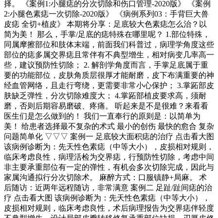
择。 《案例1:小腿痣的分次切除和伤口管理-2020版》 《案例
2:小腿色素痣一次切除-2020版》 《病例系列03：手背巨大兽
皮痣 全切+植皮》 本期将分享：足底较大色素痣怎么治？以
简为美！ 那么，手掌/足底的痣特殊在哪里呢？ 1.部位特殊，
同属摩擦部位和肢体末端，前面我们科普过，病理学角度这些
部位的痣多属交界痣且常伴有不典型增生，相对病变几率高一
些，建议预防性切除； 2. 解剖学角度而言，手掌足底属于重
要的功能部位，皮肤角质层很厚才能耐磨，皮下布满重要的神
经血管网络，且走行弯绕，更需要非常小心保护； 3.掌跖部皮
肤缺乏弹性，分次切除难度大； 4.掌跖部植皮要求高，须耐
磨，否则后期容易磨破、疼痛。 听起来是不是很难？来看看
医生们是怎么做到的！ 我们一直奉行的原则是：以简单为
美！ 给患者选择最不复杂的术式 最小的创伤 最快的愈合 复杂
问题简单化 ▽▽▽ 案例一 足底较大面积痣的治疗 点击看大图
该病例诊断为：先天性色素痣（中等大小），皮损相对规则，
临床考虑良性，病理活检为交界痣，行预防性切除，考虑中间
非主要承重部位有一定的弹性，有机会多次切除完成，因此与
家属沟通拟行分次切除术。 麻醉方式：口服镇静+局麻。 术
后随访：近两年远程随访，非常满意 案例二 足趾/趾间痣的治
疗 点击看大图 该病例诊断为：先天性色素痣（中等大小），
皮损相对规则，临床考虑良性，术后病理报告为交界痣伴轻度