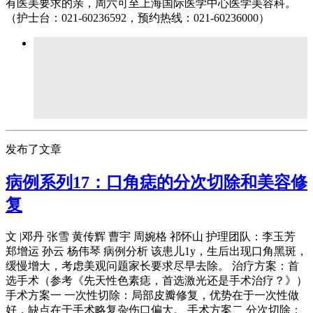
有医美要求的亲，周六可至上海国际医学中心医学美容科。
（护士台：021-60236592，预约热线：021-60236000）
发布了文章
病例系列17：口角痣的分次切除和美容修
复
文 |邓丹 张雪 黄传辉 曹宇 周婉格 祁怀山 护理团队：李玉芳
郑增运 孙云 杨伟琴 病例分析 该患儿1y，生后出现口角黑斑，
缓慢增大，考虑美观问题家长要求尽早去除。 治疗方案：首
选手术（参考《先天性色素痣，首选激光还是手术治疗？》）
手术方案一 一次性切除：局部皮瓣修复，优势在于一次性做
好，缺点在于手术略复杂伤口偏大。 手术方案二 分次切除：