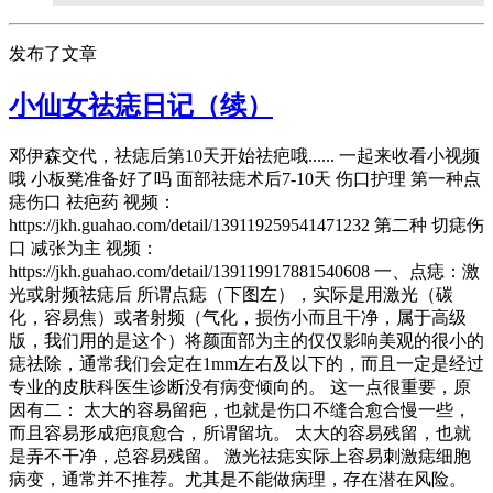
发布了文章
小仙女祛痣日记（续）
邓伊森交代，祛痣后第10天开始祛疤哦...... 一起来收看小视频
哦 小板凳准备好了吗 面部祛痣术后7-10天 伤口护理 第一种点
痣伤口 祛疤药 视频：
https://jkh.guahao.com/detail/139119259541471232 第二种 切痣伤
口 减张为主 视频：
https://jkh.guahao.com/detail/139119917881540608 一、点痣：激
光或射频祛痣后 所谓点痣（下图左），实际是用激光（碳
化，容易焦）或者射频（气化，损伤小而且干净，属于高级
版，我们用的是这个）将颜面部为主的仅仅影响美观的很小的
痣祛除，通常我们会定在1mm左右及以下的，而且一定是经过
专业的皮肤科医生诊断没有病变倾向的。 这一点很重要，原
因有二： 太大的容易留疤，也就是伤口不缝合愈合慢一些，
而且容易形成疤痕愈合，所谓留坑。 太大的容易残留，也就
是弄不干净，总容易残留。 激光祛痣实际上容易刺激痣细胞
病变，通常并不推荐。尤其是不能做病理，存在潜在风险。