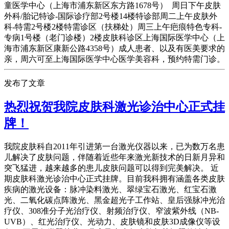
童医学中心（上海市浦东新区东方路1678号） 周日下午皮肤
外科/胎记特诊-国际诊疗部2号楼14楼特诊部周二上午皮肤外
科-特需2号楼2楼特需诊区（扶梯处）周三上午疤痕特色专科-
专病1号楼（老门诊楼）2楼皮肤科诊区上海国际医学中心（上
海市浦东新区康新公路4358号）成人患者、以及有医美要求的
亲，周六可至上海国际医学中心医学美容科，预约特需门诊。
发布了文章
热烈祝贺我院皮肤科激光诊治中心正式挂
牌！
我院皮肤科自2011年引进第一台激光仪器以来，已为数万名患
儿解决了皮肤问题，伴随着近些年来激光新技术的日新月异和
突飞猛进，越来越多的患儿皮肤问题可以得到完美解决。 近
期皮肤科激光诊治中心正式挂牌。目前我科拥有涵盖各类皮肤
疾病的激光设备：脉冲染料激光、翠绿宝石激光、红宝石激
光、二氧化碳点阵激光、黑金超光子工作站、皇后强脉冲光治
疗仪、308准分子光治疗仪、射频治疗仪、窄波紫外线（NB-
UVB）、红光治疗仪、光动力、皮肤镜和皮肤3D成像仪等设