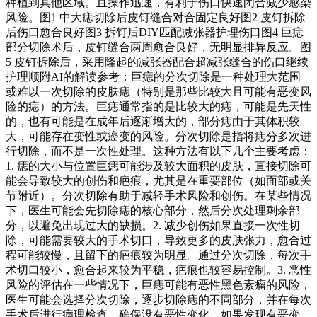
种植到其他区域。且操作迅速，有利于伤口快速闭合减少感染
风险。图1 中大痣切除后皮钉缝合对合固定良好图2 皮钉拆除
后伤口愈合良好图3 拆钉后DIY匹配减张器护理伤口图4 巨痣
部分切除术后，皮钉缝合两周愈合良好，无明显排异反应。图
5 皮钉拆除后，采用隆起的减张器配合超减张缝合的伤口继续
护理顺附AI的解读参考：巨痣的分次切除是一种处理大范围
或难以一次切除的皮肤痣（特别是那些比较大且可能有恶变风
险的痣）的方法。巨痣通常指的是比较大的痣，可能是先天性
的，也有可能是在成年后逐渐增大的，部分痣由于其体积较
大，可能存在变性或癌变的风险。分次切除是指将痣分多次进
行切除，而不是一次性处理。这种方法有以下几个主要考虑：
1. 痣的大小与位置巨痣可能涉及较大面积的皮肤，直接切除可
能会导致较大的创伤和疤痕，尤其是在重要部位（如面部或关
节附近）。分次切除有助于减轻手术风险和创伤。在某些情况
下，医生可能会先切除痣的核心部分，然后分次处理剩余部
分，以避免出现过大的缺损。2. 减少创伤如果直接一次性切
除，可能需要较大的手术切口，导致更多的皮肤张力，愈合过
程可能较慢，且留下的疤痕较为明显。通过分次切除，每次手
术切口较小，愈合起来较为平稳，疤痕也较容易控制。3. 恶性
风险的评估在一些情况下，巨痣可能有恶性黑色素瘤的风险，
医生可能会选择分次切除，逐步切除痣的不同部分，并在每次
手术后进行病理检查，确保没有恶性变化。如果发现有恶变，