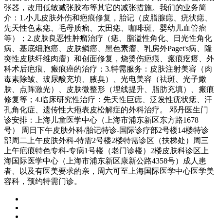
张器，改用低敏减张胶布等其它的减张措施。我们的业务简
介：1.小儿皮肤外伤和疤痕修复，胎记（皮脂腺痣、疣状痣、
先天性色素痣、毛母质瘤、太田痣、咖啡斑、婴幼儿血管瘤
等）；2.皮肤良恶性肿瘤治疗（痣、脂溢性角化、日光性角化
病、基底细胞癌、皮肤鳞癌、黑色素瘤、乳房外Paget's病、隆
突性皮肤纤维肉瘤）和创面修复，烧烫伤疤痕、瘢痕疙瘩、外
科术后疤痕、瘢痕癌的治疗；3.特需服务：皮肤注射美容（肉
毒素除皱、玻尿酸充填、腋臭）、光电美容（祛斑、光子嫩
肤、点阵激光）、皮肤微整形（埋线提升、脂肪充填）、瘢痕
修复等；4.临床研究性治疗：先天性巨痣、泛发性疣状痣、汗
孔角化症、遗传性大疱表皮松解症的外科治疗。 邓丹医生门
诊安排：上海儿童医学中心（上海市浦东新区东方路1678
号） 周日下午皮肤外科/胎记特诊-国际诊疗部2号楼14楼特诊
部周二上午皮肤外科-特需2号楼2楼特需诊区（扶梯处）周三
上午疤痕特色专科-专病1号楼（老门诊楼）2楼皮肤科诊区上
海国际医学中心（上海市浦东新区康新公路4358号）成人患
者、以及有医美要求的亲，周六可至上海国际医学中心医学美
容科，预约特需门诊。