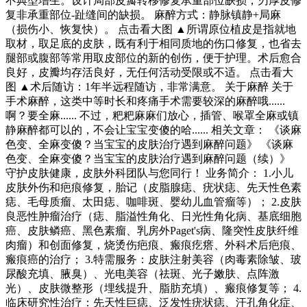
不典型增生。设计局部皮瓣转移修复承重部位缺损，刃厚皮修
复非承重部位-趾缝间的缺损。 麻醉方式：静脉镇静+局麻
（损伤小、恢复快）。 点击看大图 ▲所谓原位植皮是指就地
取材，取足底的皮肤，既有利于相同质地的伤口修复，也省去
腿部或腹部等常用取皮部位的新的创伤，便于护理。术后愈合
良好，皮瓣均存活良好，无任何活动受限或不适。 点击看大
图 ▲术后随访：1年半远程随访，非常满意。 关于麻醉 关于
手术麻醉，这类中等时长和疼痛手术需要较深的麻醉哦......
啊？要全麻...... 不过，粑粑麻麻们放心，插管、喉罩全麻或镇
静麻醉都可以的，不会让宝宝变傻的哈...... 相关文章： 《谈麻
色变、全麻变傻？当宝宝的皮肤治疗遇到麻醉问题》 《谈麻
色变、全麻变傻？当宝宝的皮肤治疗遇到麻醉问题（续）》
守护皮肤健康，皮肤外科团队与您同行！ 业务简介： 1.小儿
皮肤外伤和疤痕修复，胎记（皮脂腺痣、疣状痣、先天性色素
痣、毛母质瘤、太田痣、咖啡斑、婴幼儿血管瘤等）； 2.皮肤
良恶性肿瘤治疗（痣、脂溢性角化、日光性角化病、基底细胞
癌、皮肤鳞癌、黑色素瘤、乳房外Paget's病、隆突性皮肤纤维
肉瘤）和创面修复，烧烫伤疤痕、瘢痕疙瘩、外科术后疤痕、
瘢痕癌的治疗； 3.特需服务：皮肤注射美容（肉毒素除皱、玻
尿酸充填、腋臭）、光电美容（祛斑、光子嫩肤、点阵激
光）、皮肤微整形（埋线提升、脂肪充填）、瘢痕修复等； 4.
临床研究性治疗：先天性巨痣、泛发性疣状痣、汗孔角化症、